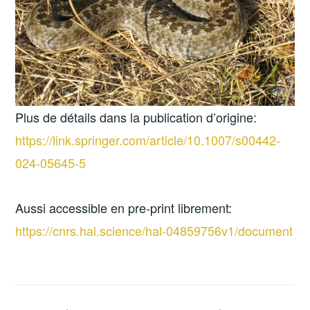
Plus de détails dans la publication d’origine:
https://link.springer.com/article/10.1007/s00442-
024-05645-5
Aussi accessible en pre-print librement:
https://cnrs.hal.science/hal-04859756v1/document