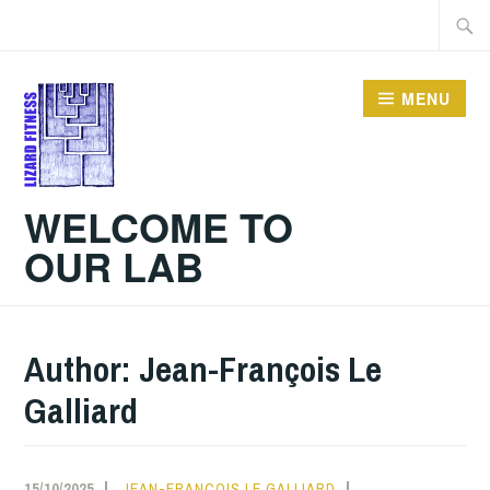
Skip
Searc
to
for:
content
MENU
WELCOME TO
OUR LAB
Author:
Jean-François Le
Galliard
15/10/2025
JEAN-FRANÇOIS LE GALLIARD