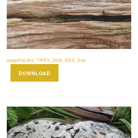
stageEteLibre_TIPEX_2025_iEES_final
DOWNLOAD