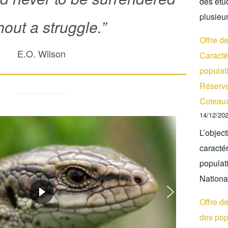
des étud
plusieu
hout a struggle.”
Offre d
E.O. Wilson
Caractér
populati
Réserve
Coteaux
14/12/20
L’object
caractér
populat
Nationa
Offre d
des pop