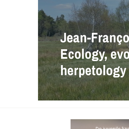
Jean-Françoi
Ecology, evo
herpetology
Do juvenile liz