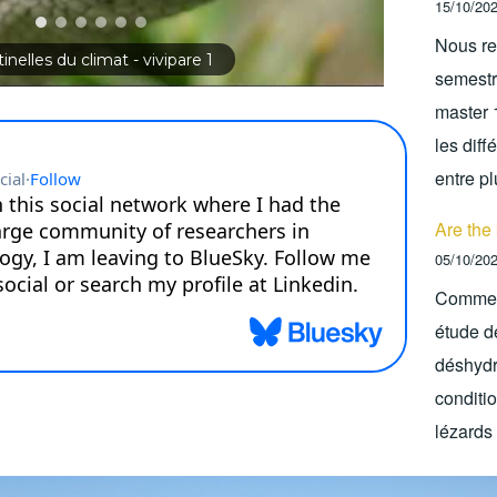
15/10/20
Nous re
inelles du climat - vivipare 1
semestr
master 
les diff
entre p
Are the 
05/10/20
Comment
étude de
déshydr
conditi
lézards