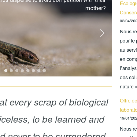
Écologi
mother?
Conserv
02/04/20
Nous re
pour le
au servi
en comp
l’analys
des sol
nature 
hat every scrap of biological
Offre de
laborato
riceless, to be learned and
19/01/20
Nous re
d never to be surrendered