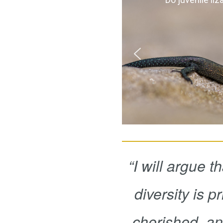
“I will argue t
diversity is p
cherished, an