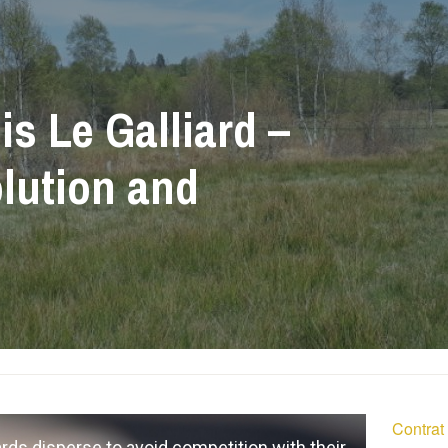
s Le Galliard –
lution and
Contrat
ards disperse to avoid competition with their