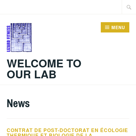
Skip
Searc
to
for:
content
MENU
WELCOME TO
OUR LAB
News
CONTRAT DE POST-DOCTORAT EN ÉCOLOGIE
THERMIQUE ET BIOLOGIE DE LA